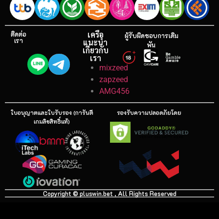
เครือ
ติดต่อ
ผู้รับผิดชอบการเดิม
เรา
แนะนำ
พัน
เกี่ยวกับ
เรา
mixzeed
zapzeed
AMG456
ใบอนุญาตและใบรับรอง (การันตี
รองรับความปลอดภัยโดย
เกมลิขสิทธิ์แท้)
Copyright © pluswin.bet , All Rights Reserved