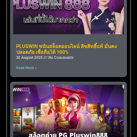
PLUSWIN พนันสล็อตออนไลน์ ลิขสิทธิ์แท้ มั่นคง
ปลอดภัย เชื่อถือได้ 100%
30 August 2025
No Comments
Read More »