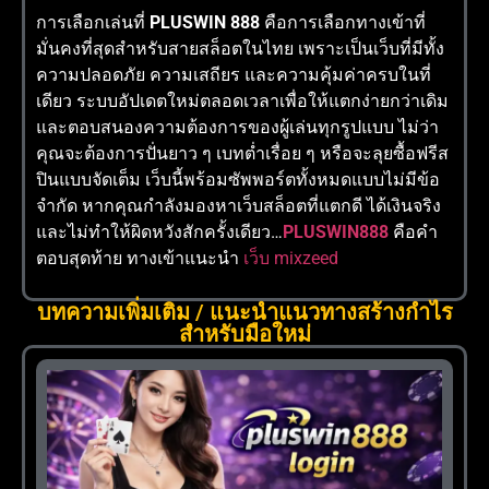
การเลือกเล่นที่
PLUSWIN 888
คือการเลือกทางเข้าที่
มั่นคงที่สุดสำหรับสายสล็อตในไทย เพราะเป็นเว็บที่มีทั้ง
ความปลอดภัย ความเสถียร และความคุ้มค่าครบในที่
เดียว ระบบอัปเดตใหม่ตลอดเวลาเพื่อให้แตกง่ายกว่าเดิม
และตอบสนองความต้องการของผู้เล่นทุกรูปแบบ ไม่ว่า
คุณจะต้องการปั่นยาว ๆ เบทต่ำเรื่อย ๆ หรือจะลุยซื้อฟรีส
ปินแบบจัดเต็ม เว็บนี้พร้อมซัพพอร์ตทั้งหมดแบบไม่มีข้อ
จำกัด หากคุณกำลังมองหาเว็บสล็อตที่แตกดี ได้เงินจริง
และไม่ทำให้ผิดหวังสักครั้งเดียว…
PLUSWIN888
คือคำ
ตอบสุดท้าย ทางเข้าแนะนำ
เว็บ mixzeed
บทความเพิ่มเติม / แนะนำแนวทางสร้างกำไร
สำหรับมือใหม่